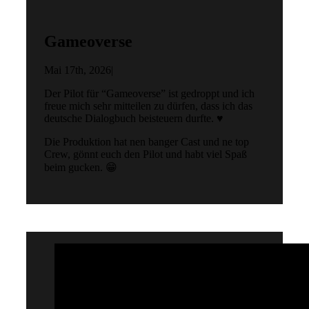
Gameoverse
Mai 17th, 2026
|
Der Pilot für “Gameoverse” ist gedroppt und ich
freue mich sehr mitteilen zu dürfen, dass ich das
deutsche Dialogbuch beisteuern durfte. ♥
Die Produktion hat nen banger Cast und ne top
Crew, gönnt euch den Pilot und habt viel Spaß
beim gucken. 😁