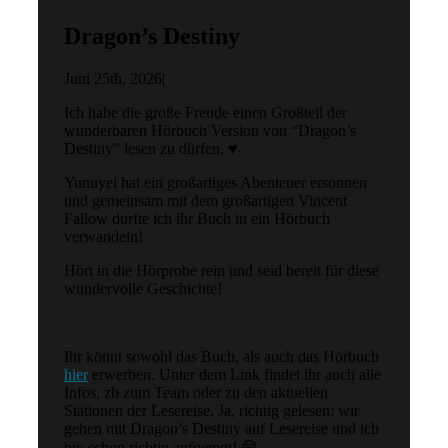
Dragon’s Destiny
Juni 25th, 2026
|
Ich habe die große Freude einen Großteil der
wunderbaren Hörbuch Version von “Dragon’s
Destiny” lesen zu dürfen. ♥
Yunuyei hat ein großartiges Abenteuer ersonnen
und gemeinsam mit dem großartigen Vincent
Fallow durfte ich ihr Buch in ein Hörbuch
verwandeln!
Hört in die Hörprobe rein und seid bereit für diese
wundervolle Geschichte!
Ihr könnt sowohl das Buch, als auch das Hörbuch
hier
erwerben. Unter dem Link findet ihr auch alle
Infos, zb zum Team oder zu den aktuellen
Stationen der Lesereise. Ja, richtig gelesen: wir
gehen mit Dragon’s Destiny auf Lesereise und ich
bin schon richtig aufgeregt! 😁