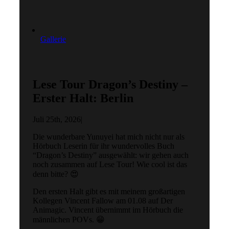
Gallerie
Lese Tour Dragon’s Destiny –
Erster Halt: Berlin
Juli 25th, 2026
|
Die wunderbare Yunuyei hat mich nicht nur als
Hörbuch Leserin für ihr wundervolles Buch
“Dragon’s Destiny” ausgewählt: wir gehen auch
noch zusammen auf Lese Tour! Wie cool ist das
denn bitte? 😍
Den ersten Halt gibt es mit meinem großartigen
Kollegen Vincent Fallow am 01.08 auf Der
Animagic. Vincent übernimmt im Hörbuch die
männlichen POVs. 😁