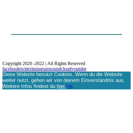
Kontakt / Contact
Datenschutz
Disclaimer
Agentur qualifyer
Copyright 2020 -2022 | All Rights Reserved
facebook
twitter
instagram
soundcloud
youtube
Diese Website benutzt Cookies. Wenn du die Website
weiter nutzt, gehen wir von deinem Einverständnis aus.
Weitere Infos findest du
hier
.
OK