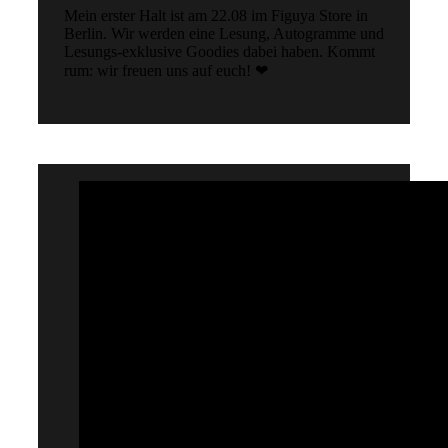
Mein erster Halt ist am 22.08 im Figuya Store in
Berlin. Wir werden eine Lesung, Autogramme und
Lesungs-exklusive Goodies dabei haben. Kommt
rum: wir freuen uns auf euch! ❤