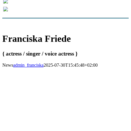
Franciska Friede
{ actress / singer / voice actress }
News
admin_franciska
2025-07-30T15:45:48+02:00