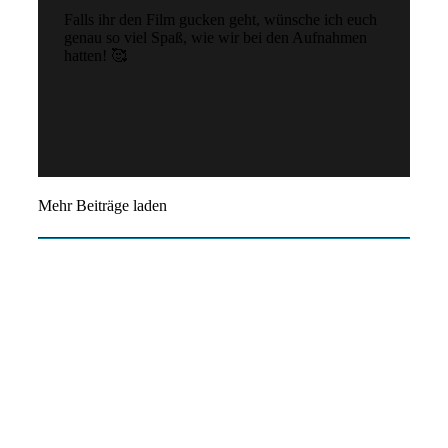
Falls ihr den Film gucken geht, wünsche ich euch
genau so viel Spaß, wie wir bei den Aufnahmen
hatten! 🥰
Mehr Beiträge laden