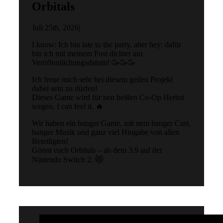
Orbitals
Juli 25th, 2026
|
I know: Ich bin late to the party, aber hey: dafür
bin ich mit meinem Post dichter am
Veröffentlichungsdatum! 🥳🥳🥳
Ich freue mich sehr bei diesem geilen Projekt
dabei sein zu dürfen!
Dieses Game wird für nen heißen Co-Op Herbst
sorgen, I can feel it. 🔥
Wir haben ein banger Game, mit nem banger Cast,
banger Musik und ganz viel Hingabe von allen
Beteiligten!
Gönnt euch Orbitals – ab dem 3.9 auf der
Nintendo Switch 2. 😻