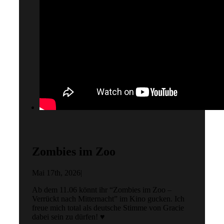
Zombies im Zoo
Mai 17th, 2026
|
Ab dem 11.06 könnt ihr “Zombies im Zoo –
Verrückt nach Mitternacht” im Kino gucken. Ich
freue mich total als deutsche Stimme von Gracie
dabei sein zu dürfen! ♥