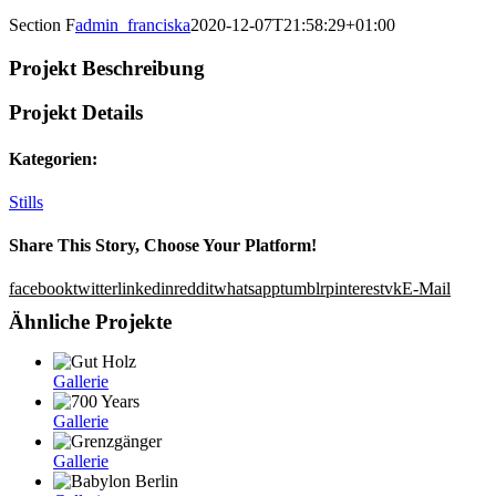
Section F
admin_franciska
2020-12-07T21:58:29+01:00
Projekt Beschreibung
Projekt Details
Kategorien:
Stills
Share This Story, Choose Your Platform!
facebook
twitter
linkedin
reddit
whatsapp
tumblr
pinterest
vk
E-Mail
Ähnliche Projekte
Gallerie
Gallerie
Gallerie