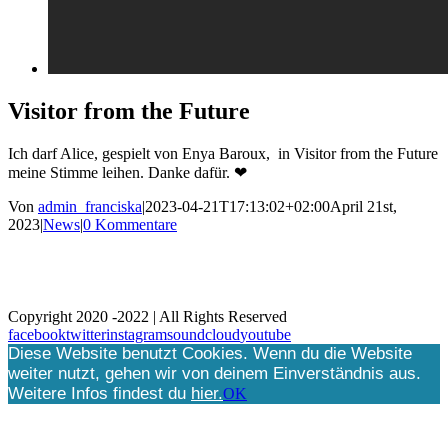
Visitor from the Future
Ich darf Alice, gespielt von Enya Baroux, in Visitor from the Future
meine Stimme leihen. Danke dafür. ❤
Von
admin_franciska
|
2023-04-21T17:13:02+02:00
April 21st,
2023
|
News
|
0 Kommentare
Kontakt / Contact
Datenschutz
Disclaimer
Agentur qualifyer
Copyright 2020 -2022 | All Rights Reserved
facebook
twitter
instagram
soundcloud
youtube
Diese Website benutzt Cookies. Wenn du die Website
weiter nutzt, gehen wir von deinem Einverständnis aus.
Weitere Infos findest du
hier
.
OK